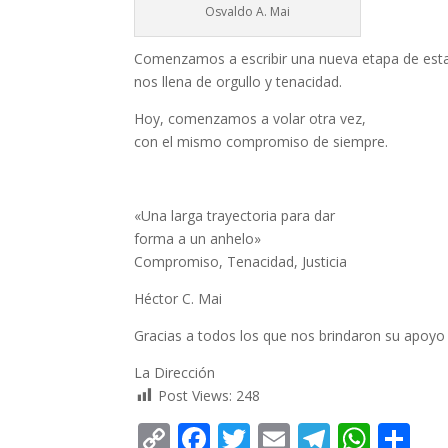
Osvaldo A. Mai
Comenzamos a escribir una nueva etapa de esta g
nos llena de orgullo y tenacidad.
Hoy, comenzamos a volar otra vez,
con el mismo compromiso de siempre.
«Una larga trayectoria para dar
forma a un anhelo»
Compromiso, Tenacidad, Justicia
Héctor C. Mai
Gracias a todos los que nos brindaron su apoyo 
La Dirección
Post Views:
248
C
F
T
E
T
W
C