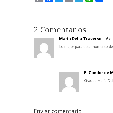
o
ac
w
m
el
h
o
p
e
itt
ai
e
at
m
y
b
er
l
gr
s
p
2 Comentarios
Li
o
a
A
ar
n
o
m
p
ti
María Delia Traverso
el 6 d
k
k
p
r
Lo mejor para este momento de s
El Condor de 
Gracias María Del
Enviar comentario