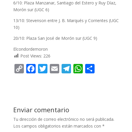
6/10: Plaza Manzanar, Santiago del Estero y Ruy Díaz,
Morón sur (UGC 6)
13/10: Stevenson entre J. B. Marqués y Corrientes (UGC
10)
20/10: Plaza San José de Morón sur (UGC 9)
Elcondordemoron
Post Views:
226
C
F
T
E
T
W
C
o
ac
w
m
el
h
o
p
e
itt
ai
e
at
m
y
b
er
l
gr
s
p
Li
o
a
A
ar
Enviar comentario
n
o
m
p
ti
Tu dirección de correo electrónico no será publicada.
k
k
p
r
Los campos obligatorios están marcados con
*