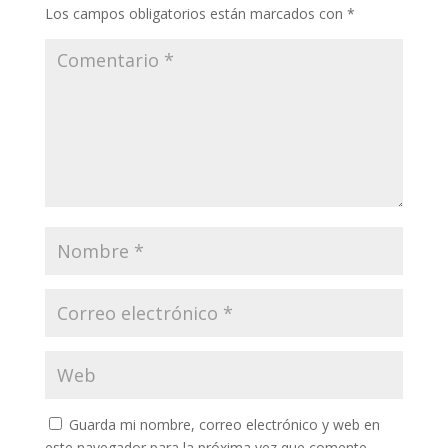
k
k
p
r
Los campos obligatorios están marcados con
*
Guarda mi nombre, correo electrónico y web en
este navegador para la próxima vez que comente.