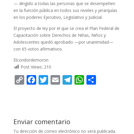
— dirigido a todas las personas que se desempeñen
en la función pública en todos sus niveles y jerarquías
en los poderes Ejecutivo, Legislativo y Judicial.
El proyecto de ley por el que se crea el Plan Federal de
Capacitación sobre Derechos de Niñas, Niños y
Adolescentes quedó aprobado —por unanimidad—
con 65 votos afirmativos.
Elcondordemoron
Post Views:
210
C
F
T
E
T
W
C
o
ac
w
m
el
h
o
p
e
itt
ai
e
at
m
y
b
er
l
gr
s
p
Li
o
a
A
ar
Enviar comentario
n
o
m
p
ti
Tu dirección de correo electrónico no será publicada.