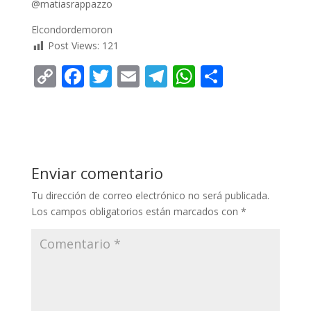
@matiasrappazzo
Elcondordemoron
Post Views:
121
C
F
T
E
T
W
C
o
ac
w
m
el
h
o
p
e
itt
ai
e
at
m
y
b
er
l
gr
s
p
Li
o
a
A
ar
Enviar comentario
n
o
m
p
ti
Tu dirección de correo electrónico no será publicada.
k
k
p
r
Los campos obligatorios están marcados con
*