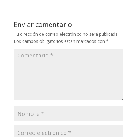
p
e
itt
ai
e
at
m
y
b
er
l
gr
s
p
Li
o
a
A
ar
Enviar comentario
n
o
m
p
ti
Tu dirección de correo electrónico no será publicada.
k
k
p
r
Los campos obligatorios están marcados con
*