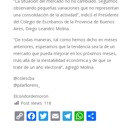
“La situación del mercado no ha cambiado. Seguimos
observando pequeñas variaciones que no representan
una consolidación de la actividad”, indicó el Presidente
del Colegio de Escribanos de la Provincia de Buenos
Aires, Diego Leandro Molina.
“De todas maneras, tal como hemos dicho en meses
anteriores, esperamos que la tendencia sea la de un
mercado que pueda mejorar en los próximos meses,
más allá de la inestabilidad económica y de que se
trate de un año electoral”, agregó Molina.
@colescba
@pilarllorens_
Elcondordemoron
Post Views:
118
C
F
T
E
T
W
C
o
ac
w
m
el
h
o