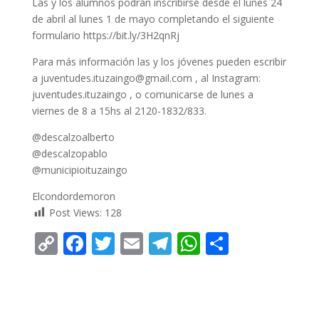
Las y los alumnos podrán inscribirse desde el lunes 24
de abril al lunes 1 de mayo completando el siguiente
formulario https://bit.ly/3H2qnRj
Para más información las y los jóvenes pueden escribir
a juventudes.ituzaingo@gmail.com , al Instagram:
juventudes.ituzaingo , o comunicarse de lunes a
viernes de 8 a 15hs al 2120-1832/833.
@descalzoalberto
@descalzopablo
@municipioituzaingo
Elcondordemoron
Post Views:
128
C
F
T
E
T
W
C
o
ac
w
m
el
h
o
p
e
itt
ai
e
at
m
y
b
er
l
gr
s
p