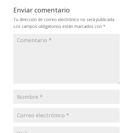
Li
o
a
A
ar
Enviar comentario
n
o
m
p
ti
Tu dirección de correo electrónico no será publicada.
k
k
p
r
Los campos obligatorios están marcados con
*