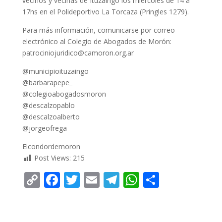
vecinos y vecinas de Ituzaingó los miércoles de 14 a
17hs en el Polideportivo La Torcaza (Pringles 1279).
Para más información, comunicarse por correo
electrónico al Colegio de Abogados de Morón:
patrociniojuridico@camoron.org.ar
@municipioituzaingo
@barbarapepe_
@colegioabogadosmoron
@descalzopablo
@descalzoalberto
@jorgeofrega
Elcondordemoron
Post Views:
215
C
F
T
E
T
W
C
o
ac
w
m
el
h
o
p
e
itt
ai
e
at
m