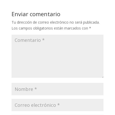
y
b
er
l
gr
s
p
Li
o
a
A
ar
Enviar comentario
n
o
m
p
ti
Tu dirección de correo electrónico no será publicada.
k
k
p
r
Los campos obligatorios están marcados con
*