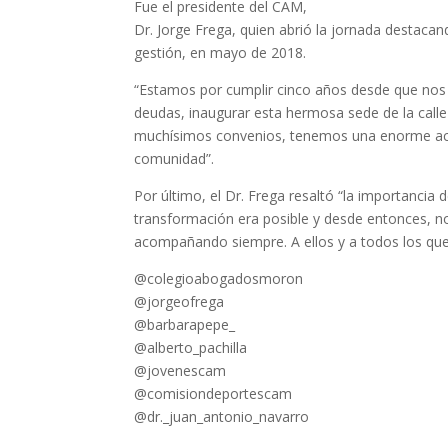
Fue el presidente del CAM,
Dr. Jorge Frega, quien abrió la jornada destaca
gestión, en mayo de 2018.
“Estamos por cumplir cinco años desde que nos 
deudas, inaugurar esta hermosa sede de la ca
muchísimos convenios, tenemos una enorme acti
comunidad”.
Por último, el Dr. Frega resaltó “la importanci
transformación era posible y desde entonces, 
acompañando siempre. A ellos y a todos los que
@colegioabogadosmoron
@jorgeofrega
@barbarapepe_
@alberto_pachilla
@jovenescam
@comisiondeportescam
@dr._juan_antonio_navarro