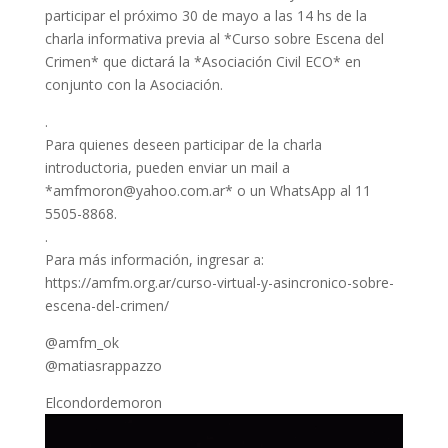
participar el próximo 30 de mayo a las 14 hs de la
charla informativa previa al *Curso sobre Escena del
Crimen* que dictará la *Asociación Civil ECO* en
conjunto con la Asociación.
.
Para quienes deseen participar de la charla
introductoria, pueden enviar un mail a
*amfmoron@yahoo.com.ar* o un WhatsApp al 11
5505-8868.
.
Para más información, ingresar a:
https://amfm.org.ar/curso-virtual-y-asincronico-sobre-
escena-del-crimen/
@amfm_ok
@matiasrappazzo
Elcondordemoron
Reproductor
de