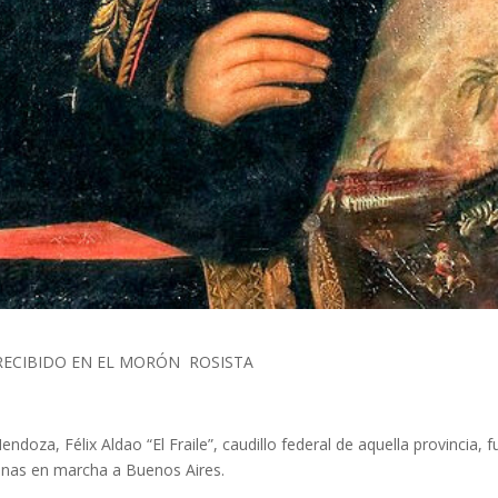
ECIBIDO EN EL MORÓN ROSISTA
oza, Félix Aldao “El Fraile”, caudillo federal de aquella provincia, f
cinas en marcha a Buenos Aires.