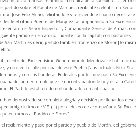
vía un oficio a Rosas relatando la crónica de lo sucedido: “ … el 16 d
el partido sobre el Puente de Márquez, recibí al Excelentísimo Señor
 don José Félix Aldao, felicitándole y ofreciéndole cuanto necesitase
 desde el citado Puente [de Márquez] acompañando a Su Excelencia
 presentaron el Señor Inspector y Comandante General de Armas, con
guiente partido en el camino lindante con la capital] con bastantes
l de San Martín es decir, partido también fronterizo de Morón] lo mis
ueblo.
recibimiento del Excelentísimo Gobernador de Mendoza se había form
 otro en la calle principal de este Pueblo [¿las actuales Ntra. Sra. 
ornados y con sus banderas Federales por los que pasó Su Excelenc
mpana del primer templo que se encontraba donde hoy está la Cated
aron. El Partido estaba todo embanderado con anticipación.
r, han demostrado su completa alegría y decisión por llenar los dese
sped amigo íntimo de V.E. (…) por el deseo de acompañar a Su Excele
 que entramos al Partido de Flores”.
el recibimiento y paso por el partido y pueblo de Morón, del gobern