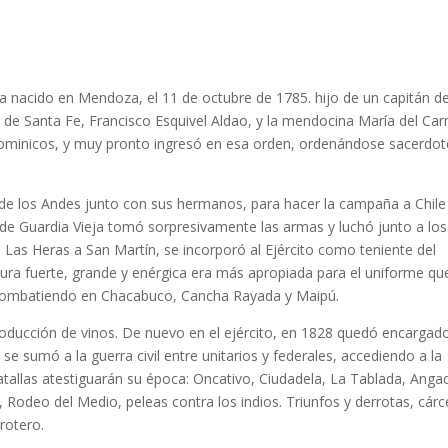
abía nacido en Mendoza, el 11 de octubre de 1785. hijo de un capitán d
ia de Santa Fe, Francisco Esquivel Aldao, y la mendocina María del Ca
dominicos, y muy pronto ingresó en esa orden, ordenándose sacerdot
 de los Andes junto con sus hermanos, para hacer la campaña a Chile
de Guardia Vieja tomó sorpresivamente las armas y luchó junto a los
Las Heras a San Martín, se incorporó al Ejército como teniente del
ura fuerte, grande y enérgica era más apropiada para el uniforme qu
, combatiendo en Chacabuco, Cancha Rayada y Maipú.
oducción de vinos. De nuevo en el ejército, en 1828 quedó encargad
o se sumó a la guerra civil entre unitarios y federales, accediendo a la
tallas atestiguarán su época: Oncativo, Ciudadela, La Tablada, Anga
), Rodeo del Medio, peleas contra los indios. Triunfos y derrotas, cárc
rotero.