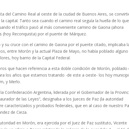
a del Camino Real al oeste de la ciudad de Buenos Aires, se convirti
la capital. Tanto sea cuando el camino real seguía la huella de lo qu
uando el tráfico pasó al más conveniente camino de Gaona (ahora
as (hoy Reconquista) por el puente de Márquez.
do y su cruce con el camino de Gaona por el puente citado, implicaba l
años, entre Morón y la actual Plaza de Mayo, no había poblado alguno
ores, hoy barrio de la Capital Federal.
ajeros que hacen referencia a esta doble condición de Morón, poblado
ara los años que estamos tratando -de este a oeste- los hoy municip
m, y Merlo.
a Confederación Argentina, liderada por el Gobernador de la Provinc
aurador de las Leyes”, designaba a los Jueces de Paz (la autoridad
ntre caracterizados y probados federales, que en al caso de nuestro P
ndez de Cieza.
toridad en Morón, era ejercida por el Juez de Paz sustituto, Vicente