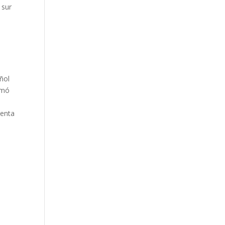
 sur
ñol
omó
lenta