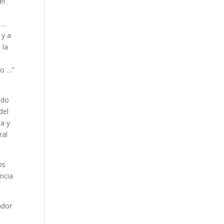
el
 …
 y a
 la
mo …”
ado
del
ia y
ral
os
ncia
ador