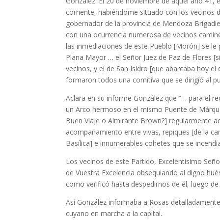
González. El 20 de noviembre de aquel año 41, en
corriente, habiéndome situado con los vecinos d
gobernador de la provincia de Mendoza Brigadier
con una ocurrencia numerosa de vecinos caminé
las inmediaciones de este Pueblo [Morón] se le
Plana Mayor … el Señor Juez de Paz de Flores [si
vecinos, y el de San Isidro [que abarcaba hoy e
formaron todos una comitiva que se dirigió al p
Aclara en su informe González que “… para el 
un Arco hermoso en el mismo Puente de Márquez, y
Buen Viaje o Almirante Brown?] regularmente ad
acompañamiento entre vivas, repiques [de la ca
Basílica] e innumerables cohetes que se incendi
Los vecinos de este Partido, Excelentísimo Seño
de Vuestra Excelencia obsequiando al digno hué
como verificó hasta despedirnos de él, luego de
Así González informaba a Rosas detalladamente 
cuyano en marcha a la capital.