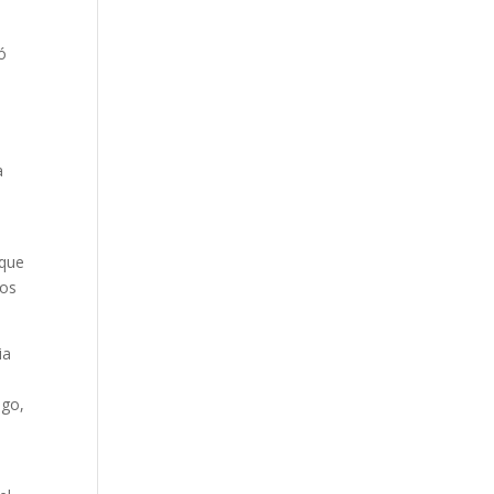
ó
e
a
 que
ios
ia
ago,