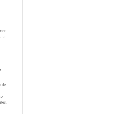
e
rmen
e en
e
o de
co
eles,