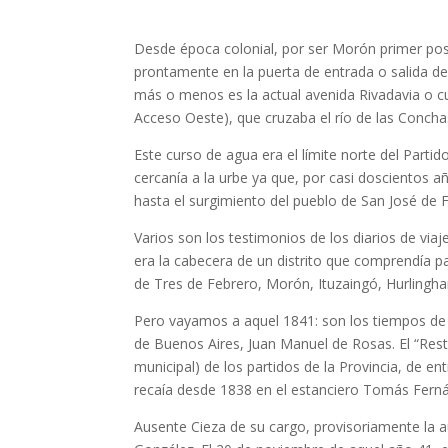
Desde época colonial, por ser Morón primer post
prontamente en la puerta de entrada o salida de 
más o menos es la actual avenida Rivadavia o c
Acceso Oeste), que cruzaba el río de las Conch
Este curso de agua era el límite norte del Parti
cercanía a la urbe ya que, por casi doscientos 
hasta el surgimiento del pueblo de San José de Fl
Varios son los testimonios de los diarios de vi
era la cabecera de un distrito que comprendía p
de Tres de Febrero, Morón, Ituzaingó, Hurlingha
Pero vayamos a aquel 1841: son los tiempos de l
de Buenos Aires, Juan Manuel de Rosas. El “Rest
municipal) de los partidos de la Provincia, de e
recaía desde 1838 en el estanciero Tomás Ferná
Ausente Cieza de su cargo, provisoriamente la au