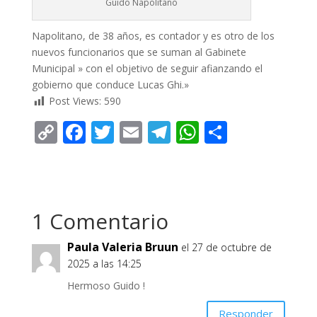
Guido Napolitano
Napolitano, de 38 años, es contador y es otro de los
nuevos funcionarios que se suman al Gabinete
Municipal » con el objetivo de seguir afianzando el
gobierno que conduce Lucas Ghi.»
Post Views:
590
C
F
T
E
T
W
C
o
ac
w
m
el
h
o
p
e
itt
ai
e
at
m
y
b
er
l
gr
s
p
1 Comentario
Li
o
a
A
ar
n
o
m
p
ti
Paula Valeria Bruun
el 27 de octubre de
k
k
p
r
2025 a las 14:25
Hermoso Guido !
Responder