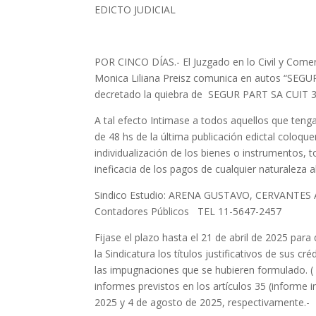
EDICTO JUDICIAL
POR CINCO DÍAS.- El Juzgado en lo Civil y Comer
Monica Liliana Preisz comunica en autos “SEGU
decretado la quiebra de SEGUR PART SA CUIT 3
A tal efecto Intimase a todos aquellos que teng
de 48 hs de la última publicación edictal coloq
individualización de los bienes o instrumentos, 
ineficacia de los pagos de cualquier naturaleza a
Sindico Estudio: ARENA GUSTAVO, CERVANT
Contadores Públicos TEL 11-5647-2457
Fijase el plazo hasta el 21 de abril de 2025 para
la Sindicatura los títulos justificativos de sus c
las impugnaciones que se hubieren formulado. ( ar
informes previstos en los artículos 35 (informe i
2025 y 4 de agosto de 2025, respectivamente.-