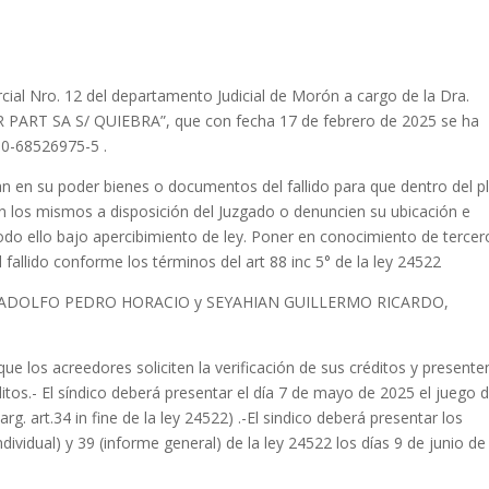
cial Nro. 12 del departamento Judicial de Morón a cargo de la Dra.
R PART SA S/ QUIEBRA”, que con fecha 17 de febrero de 2025 se ha
0-68526975-5 .
an en su poder bienes o documentos del fallido para que dentro del p
uen los mismos a disposición del Juzgado o denuncien su ubicación e
todo ello bajo apercibimiento de ley. Poner en conocimiento de tercer
l fallido conforme los términos del art 88 inc 5° de la ley 24522
ES ADOLFO PEDRO HORACIO y SEYAHIAN GUILLERMO RICARDO,
 que los acreedores soliciten la verificación de sus créditos y presente
réditos.- El síndico deberá presentar el día 7 de mayo de 2025 el juego 
g. art.34 in fine de la ley 24522) .-El sindico deberá presentar los
ndividual) y 39 (informe general) de la ley 24522 los días 9 de junio de