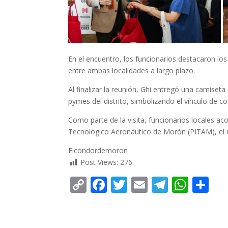
En el encuentro, los funcionarios destacaron lo
entre ambas localidades a largo plazo.
Al finalizar la reunión, Ghi entregó una camis
pymes del distrito, simbolizando el vínculo de
Como parte de la visita, funcionarios locales ac
Tecnológico Aeronáutico de Morón (PITAM), el C
Elcondordemoron
Post Views:
276
C
F
T
E
T
W
C
o
ac
w
m
el
h
o
p
e
itt
ai
e
at
m