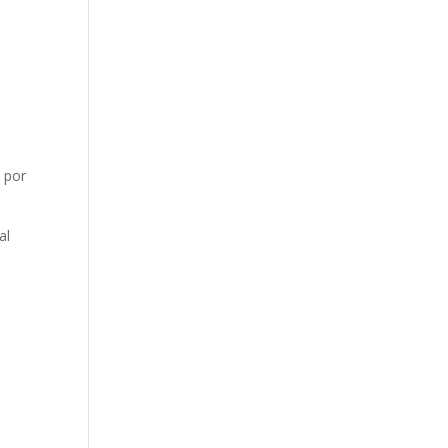
 por
al