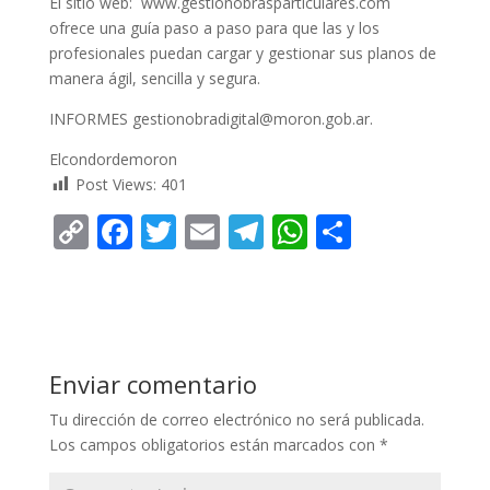
El sitio web: www.gestionobrasparticulares.com
ofrece una guía paso a paso para que las y los
profesionales puedan cargar y gestionar sus planos de
manera ágil, sencilla y segura.
INFORMES gestionobradigital@moron.gob.ar.
Elcondordemoron
Post Views:
401
C
F
T
E
T
W
C
o
ac
w
m
el
h
o
p
e
itt
ai
e
at
m
y
b
er
l
gr
s
p
Li
o
a
A
ar
Enviar comentario
n
o
m
p
ti
Tu dirección de correo electrónico no será publicada.
k
k
p
r
Los campos obligatorios están marcados con
*