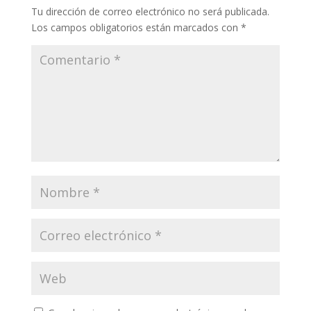
n
o
m
p
ti
Tu dirección de correo electrónico no será publicada.
k
k
p
r
Los campos obligatorios están marcados con
*