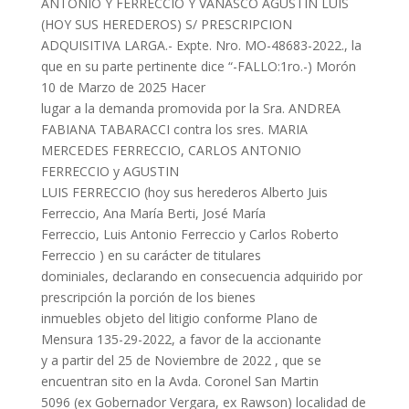
ANTONIO Y FERRECCIO Y VANASCO AGUSTIN LUIS
(HOY SUS HEREDEROS) S/ PRESCRIPCION
ADQUISITIVA LARGA.- Expte. Nro. MO-48683-2022., la
que en su parte pertinente dice “-FALLO:1ro.-) Morón
10 de Marzo de 2025 Hacer
lugar a la demanda promovida por la Sra. ANDREA
FABIANA TABARACCI contra los sres. MARIA
MERCEDES FERRECCIO, CARLOS ANTONIO
FERRECCIO y AGUSTIN
LUIS FERRECCIO (hoy sus herederos Alberto Juis
Ferreccio, Ana María Berti, José María
Ferreccio, Luis Antonio Ferreccio y Carlos Roberto
Ferreccio ) en su carácter de titulares
dominiales, declarando en consecuencia adquirido por
prescripción la porción de los bienes
inmuebles objeto del litigio conforme Plano de
Mensura 135-29-2022, a favor de la accionante
y a partir del 25 de Noviembre de 2022 , que se
encuentran sito en la Avda. Coronel San Martin
5096 (ex Gobernador Vergara, ex Rawson) localidad de