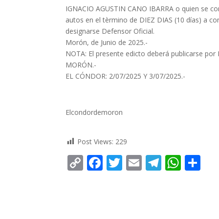
IGNACIO AGUSTIN CANO IBARRA o quien se cons
autos en el tèrmino de DIEZ DIAS (10 días) a c
designarse Defensor Oficial.
Morón, de Junio de 2025.-
NOTA: El presente edicto deberá publicarse po
MORÓN.-
EL CÓNDOR: 2/07/2025 Y 3/07/2025.-
Elcondordemoron
Post Views:
229
C
F
T
E
T
W
C
o
ac
w
m
el
h
o
p
e
itt
ai
e
at
m
y
b
er
l
gr
s
p