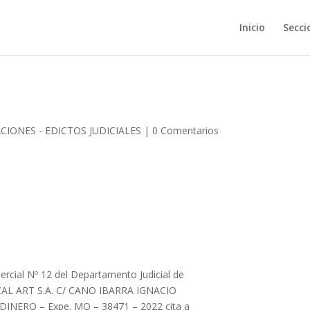
Inicio
Secci
CIONES - EDICTOS JUDICIALES
|
0 Comentarios
mercial Nº 12 del Departamento Judicial de
ICAL ART S.A. C/ CANO IBARRA IGNACIO
NERO – Expe. MO – 38471 – 2022 cita a