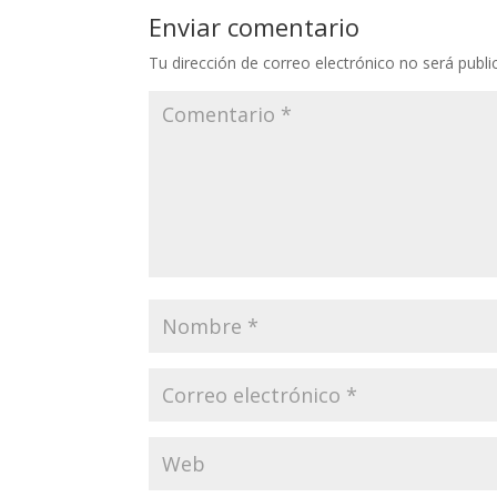
Li
o
a
A
ar
Enviar comentario
n
o
m
p
ti
Tu dirección de correo electrónico no será publi
k
k
p
r