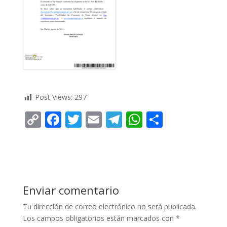
Post Views:
297
C
F
T
E
T
W
C
o
ac
w
m
el
h
o
p
e
itt
ai
e
at
m
y
b
er
l
gr
s
p
Li
o
a
A
ar
Enviar comentario
n
o
m
p
ti
Tu dirección de correo electrónico no será publicada.
k
k
p
r
Los campos obligatorios están marcados con
*