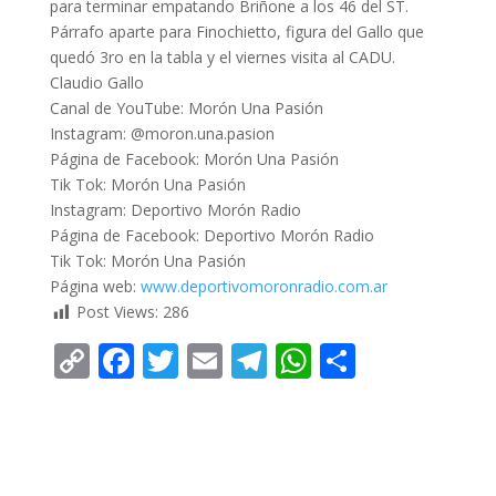
para terminar empatando Briñone a los 46 del ST.
Párrafo aparte para Finochietto, figura del Gallo que
quedó 3ro en la tabla y el viernes visita al CADU.
Claudio Gallo
Canal de YouTube: Morón Una Pasión
Instagram: @moron.una.pasion
Página de Facebook: Morón Una Pasión
Tik Tok: Morón Una Pasión
Instagram: Deportivo Morón Radio
Página de Facebook: Deportivo Morón Radio
Tik Tok: Morón Una Pasión
Página web:
www.deportivomoronradio.com.ar
Post Views:
286
C
F
T
E
T
W
C
o
ac
w
m
el
h
o
p
e
itt
ai
e
at
m
y
b
er
l
gr
s
p