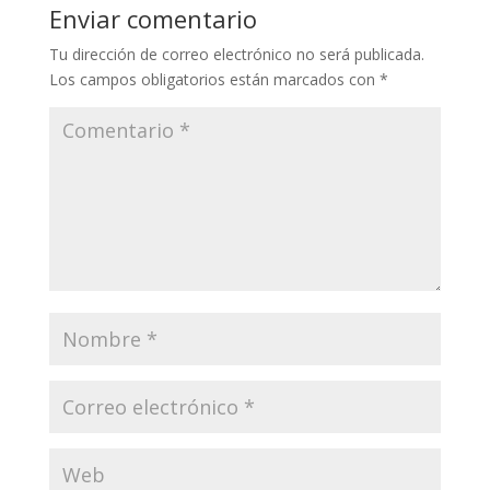
Li
o
a
A
ar
Enviar comentario
n
o
m
p
ti
Tu dirección de correo electrónico no será publicada.
k
k
p
r
Los campos obligatorios están marcados con
*