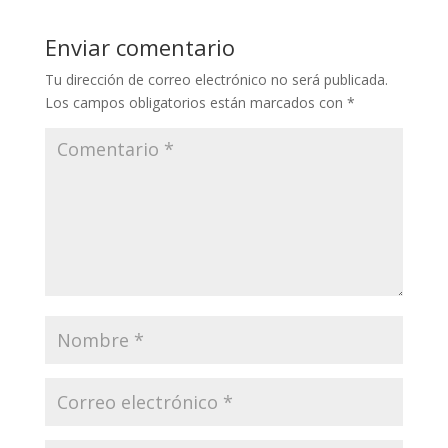
y
b
er
l
gr
s
p
Li
o
a
A
ar
Enviar comentario
n
o
m
p
ti
Tu dirección de correo electrónico no será publicada.
k
k
p
r
Los campos obligatorios están marcados con
*