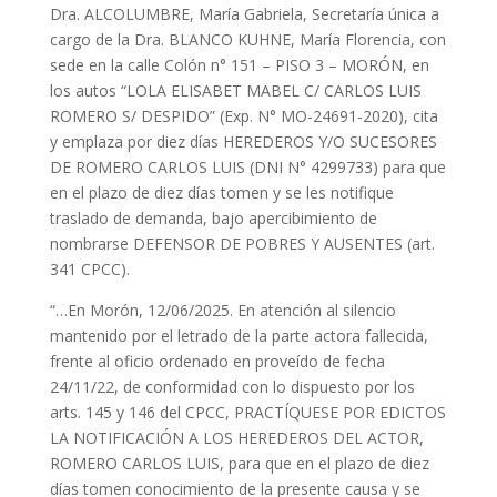
Dra. ALCOLUMBRE, María Gabriela, Secretaría única a
cargo de la Dra. BLANCO KUHNE, María Florencia, con
sede en la calle Colón n° 151 – PISO 3 – MORÓN, en
los autos “LOLA ELISABET MABEL C/ CARLOS LUIS
ROMERO S/ DESPIDO” (Exp. N° MO-24691-2020), cita
y emplaza por diez días HEREDEROS Y/O SUCESORES
DE ROMERO CARLOS LUIS (DNI N° 4299733) para que
en el plazo de diez días tomen y se les notifique
traslado de demanda, bajo apercibimiento de
nombrarse DEFENSOR DE POBRES Y AUSENTES (art.
341 CPCC).
“…En Morón, 12/06/2025. En atención al silencio
mantenido por el letrado de la parte actora fallecida,
frente al oficio ordenado en proveído de fecha
24/11/22, de conformidad con lo dispuesto por los
arts. 145 y 146 del CPCC, PRACTÍQUESE POR EDICTOS
LA NOTIFICACIÓN A LOS HEREDEROS DEL ACTOR,
ROMERO CARLOS LUIS, para que en el plazo de diez
días tomen conocimiento de la presente causa y se