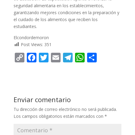
seguridad alimentaria en los establecimientos,
garantizando mejores condiciones en la preparación y
el cuidado de los alimentos que reciben los
estudiantes.
Elcondordemoron
Post Views:
351
C
F
T
E
T
W
C
o
ac
w
m
el
h
o
p
e
itt
ai
e
at
m
y
b
er
l
gr
s
p
Li
o
a
A
ar
Enviar comentario
n
o
m
p
ti
Tu dirección de correo electrónico no será publicada.
k
k
p
r
Los campos obligatorios están marcados con
*