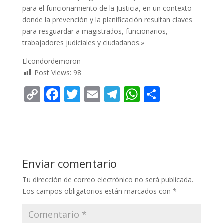
para el funcionamiento de la Justicia, en un contexto
donde la prevención y la planificación resultan claves
para resguardar a magistrados, funcionarios,
trabajadores judiciales y ciudadanos.»
Elcondordemoron
Post Views:
98
C
F
T
E
T
W
C
o
ac
w
m
el
h
o
p
e
itt
ai
e
at
m
y
b
er
l
gr
s
p
Li
o
a
A
ar
Enviar comentario
n
o
m
p
ti
Tu dirección de correo electrónico no será publicada.
k
k
p
r
Los campos obligatorios están marcados con
*