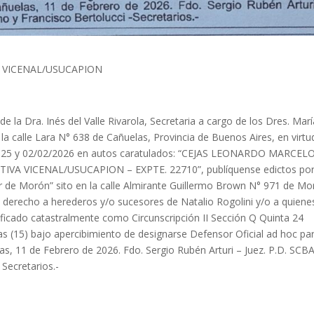
A VICENAL/USUCAPION
e la Dra. Inés del Valle Rivarola, Secretaria a cargo de los Dres. Mar
 la calle Lara N° 638 de Cañuelas, Provincia de Buenos Aires, en virtu
/2025 y 02/02/2026 en autos caratulados: “CEJAS LEONARDO MARCELO
VA VICENAL/USUCAPION – EXPTE. 22710”, publíquense edictos por
ndor de Morón” sito en la calle Almirante Guillermo Brown N° 971 de Mo
 a derecho a herederos y/o sucesores de Natalio Rogolini y/o a quiene
ficado catastralmente como Circunscripción II Sección Q Quinta 24
as (15) bajo apercibimiento de designarse Defensor Oficial ad hoc pa
as, 11 de Febrero de 2026. Fdo. Sergio Rubén Arturi – Juez. P.D. SCBA
 Secretarios.-