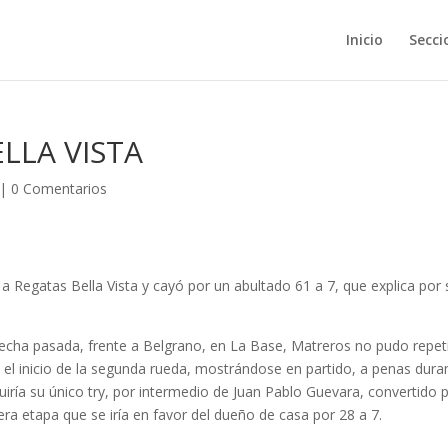
Inicio
Secci
LLA VISTA
|
0 Comentarios
a Regatas Bella Vista y cayó por un abultado 61 a 7, que explica por 
 fecha pasada, frente a Belgrano, en La Base, Matreros no pudo repeti
n el inicio de la segunda rueda, mostrándose en partido, a penas dura
iría su único try, por intermedio de Juan Pablo Guevara, convertido 
era etapa que se iría en favor del dueño de casa por 28 a 7.