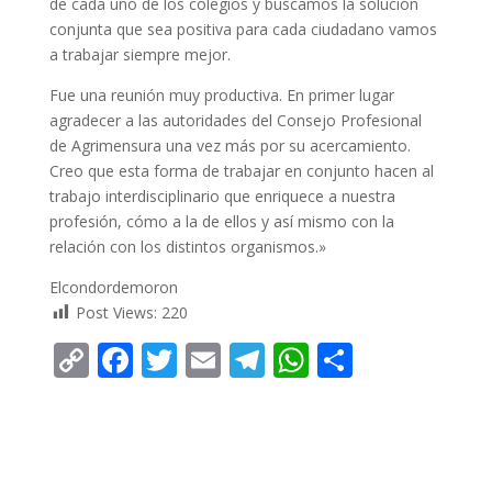
de cada uno de los colegios y buscamos la solución
conjunta que sea positiva para cada ciudadano vamos
a trabajar siempre mejor.
Fue una reunión muy productiva. En primer lugar
agradecer a las autoridades del Consejo Profesional
de Agrimensura una vez más por su acercamiento.
Creo que esta forma de trabajar en conjunto hacen al
trabajo interdisciplinario que enriquece a nuestra
profesión, cómo a la de ellos y así mismo con la
relación con los distintos organismos.»
Elcondordemoron
Post Views:
220
C
F
T
E
T
W
C
o
ac
w
m
el
h
o
p
e
itt
ai
e
at
m
y
b
er
l
gr
s
p