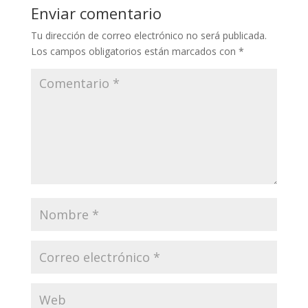
Li
o
a
A
ar
Enviar comentario
n
o
m
p
ti
Tu dirección de correo electrónico no será publicada.
k
k
p
r
Los campos obligatorios están marcados con
*