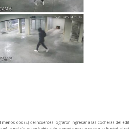
l menos dos (2) delincuentes lograron ingresar a las cocheras del edif
ó la policía, quien habia sido alertada por un vecino, y frustró el ro