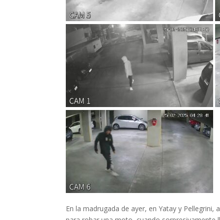
En la madrugada de ayer, en Yatay y Pellegrini, a
para robar una moto, cuando sorpresivamente lleg