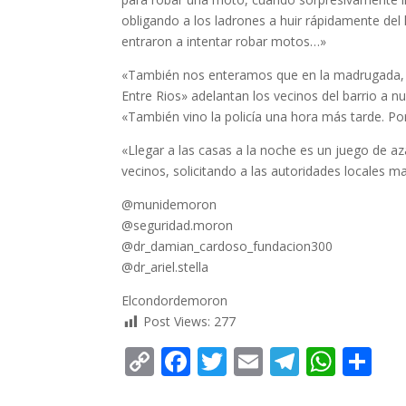
obligando a los ladrones a huir rápidamente del 
entraron a intentar robar motos…»
«También nos enteramos que en la madrugada, in
Entre Rios» adelantan los vecinos del barrio a n
«También vino la policía una hora más tarde. Po
«Llegar a las casas a la noche es un juego de a
vecinos, solicitando a las autoridades locales m
@munidemoron
@seguridad.moron
@dr_damian_cardoso_fundacion300
@dr_ariel.stella
Elcondordemoron
Post Views:
277
C
F
T
E
T
W
C
o
ac
w
m
el
h
o