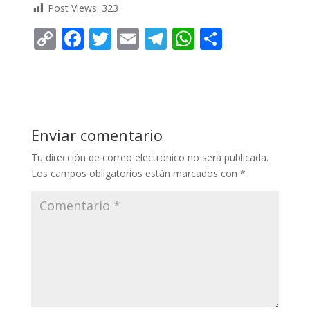
Post Views:
323
C
F
T
E
T
W
C
o
ac
w
m
el
h
o
p
e
itt
ai
e
at
m
y
b
er
l
gr
s
p
Li
o
a
A
ar
Enviar comentario
n
o
m
p
ti
Tu dirección de correo electrónico no será publicada.
k
k
p
r
Los campos obligatorios están marcados con
*