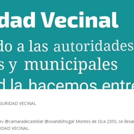
EGURIDAD VECINAL
lar» @camaradecastelar @ovandohogar Montes de Oca 2355, se lleva
IDAD VECINAL.