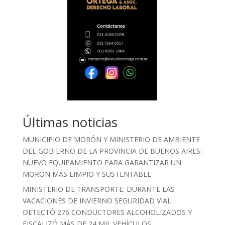
Últimas noticias
MUNICIPIO DE MORÓN Y MINISTERIO DE AMBIENTE
DEL GOBIERNO DE LA PROVINCIA DE BUENOS AIRES:
NUEVO EQUIPAMIENTO PARA GARANTIZAR UN
MORÓN MÁS LIMPIO Y SUSTENTABLE
MINISTERIO DE TRANSPORTE: DURANTE LAS
VACACIONES DE INVIERNO SEGURIDAD VIAL
DETECTÓ 276 CONDUCTORES ALCOHOLIZADOS Y
FISCALIZÓ MÁS DE 24 MIL VEHÍCULOS