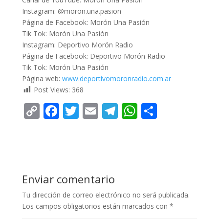
Instagram: @moron.una.pasion
Página de Facebook: Morón Una Pasión
Tik Tok: Morón Una Pasión
Instagram: Deportivo Morón Radio
Página de Facebook: Deportivo Morón Radio
Tik Tok: Morón Una Pasión
Página web:
www.deportivomoronradio.com.ar
Post Views:
368
C
F
T
E
T
W
C
o
ac
w
m
el
h
o
p
e
itt
ai
e
at
m
y
b
er
l
gr
s
p
Li
o
a
A
ar
Enviar comentario
n
o
m
p
ti
Tu dirección de correo electrónico no será publicada.
k
k
p
r
Los campos obligatorios están marcados con
*