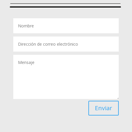
Enviar