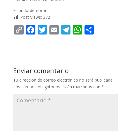
Elcondordemoron
Post Views:
372
C
F
T
E
T
W
C
o
ac
w
m
el
h
o
p
e
itt
ai
e
at
m
y
b
er
l
gr
s
p
Li
o
a
A
ar
Enviar comentario
n
o
m
p
ti
Tu dirección de correo electrónico no será publicada.
k
k
p
r
Los campos obligatorios están marcados con
*