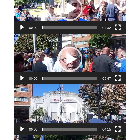
vídeo
00:00
04:32
Reproductor
de
vídeo
00:00
03:47
Reproductor
de
vídeo
00:00
04:15
Reproductor