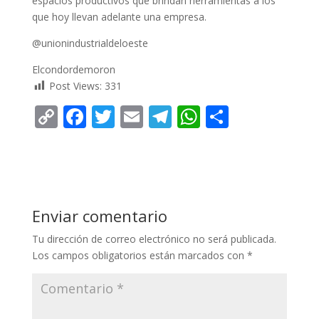
espacios productivos que brindan herramientas a los
que hoy llevan adelante una empresa.
@unionindustrialdeloeste
Elcondordemoron
Post Views:
331
C
F
T
E
T
W
C
o
ac
w
m
el
h
o
p
e
itt
ai
e
at
m
y
b
er
l
gr
s
p
Li
o
a
A
ar
Enviar comentario
n
o
m
p
ti
Tu dirección de correo electrónico no será publicada.
k
k
p
r
Los campos obligatorios están marcados con
*