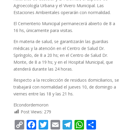
Agroecología Urbana y el Vivero Municipal. Las
Estaciones Ambientales operarán con normalidad.
El Cementerio Municipal permanecerá abierto de 8 a
16 hs, únicamente para visitas.
En materia de salud, se garantizarán las guardias
médicas y la atención en el Centro de Salud Dr.
Spríngolo, de 8 a 20 hs; en el Centro de Salud Dr.
Monte, de 8 a 19 hs; y en el Hospital Municipal, que
atenderá durante las 24 horas.
Respecto a la recolección de residuos domiciliarios, se
trabajará con normalidad el jueves 10, de domingo a
viernes entre las 18 y las 21 hs.
Elcondordemoron
Post Views:
279
C
F
T
E
T
W
C