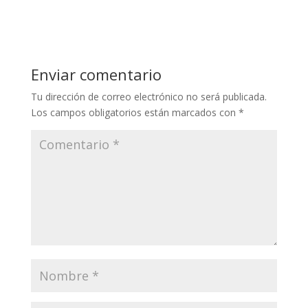
o
ac
w
m
el
h
o
p
e
itt
ai
e
at
m
y
b
er
l
gr
s
p
Li
o
a
A
ar
Enviar comentario
n
o
m
p
ti
Tu dirección de correo electrónico no será publicada.
k
k
p
r
Los campos obligatorios están marcados con
*