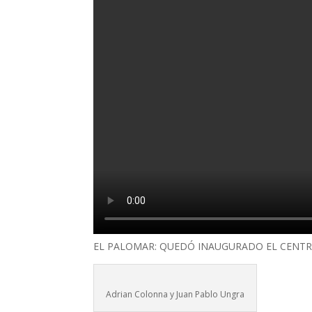
EL PALOMAR: QUEDÓ INAUGURADO EL CENTR
Adrian Colonna y Juan Pablo Ungra