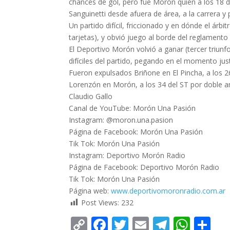
chances de gol, pero fue Morón quién a los 18 
Sanguinetti desde afuera de área, a la carrera y 
Un partido difícil, friccionado y en dónde el árbit
tarjetas), y obvió juego al borde del reglamento
El Deportivo Morón volvió a ganar (tercer triu
difíciles del partido, pegando en el momento ju
Fueron expulsados Briñone en El Pincha, a los 26 
Lorenzón en Morón, a los 34 del ST por doble am
Claudio Gallo
Canal de YouTube: Morón Una Pasión
Instagram: @moron.una.pasion
Página de Facebook: Morón Una Pasión
Tik Tok: Morón Una Pasión
Instagram: Deportivo Morón Radio
Página de Facebook: Deportivo Morón Radio
Tik Tok: Morón Una Pasión
Página web:
www.deportivomoronradio.
com.ar
Post Views:
232
C
F
T
E
T
W
C