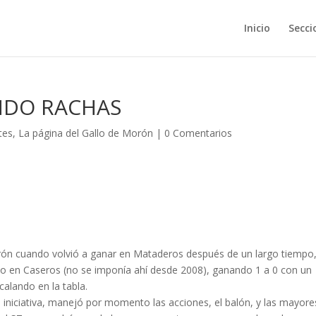
Inicio
Secci
NDO RACHAS
tes
,
La página del Gallo de Morón
|
0 Comentarios
 cuando volvió a ganar en Mataderos después de un largo tiempo,
cio en Caseros (no se imponía ahí desde 2008), ganando 1 a 0 con un
calando en la tabla.
la iniciativa, manejó por momento las acciones, el balón, y las mayore