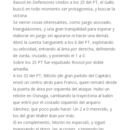
Rassol en Defensores Unidos a los 25 del PT, el Gallo
buscó en todo momento ser protagonista, y buscar la
victoria.
Se vieron cosas interesantes, como juego asociado,
triangulaciones, y una gran tranquilidad para esperar y
elaborar en juego sin apurarse ni hacer una demás.
Abrió la cuenta Sanguinetti a los 6 del PT, explotando
su velocidad, entrando al área por derecha, definiendo
de zurda, cruzado, y poniendo el 1 a 0.
Sobre los 25 PT fue expulsado Rossol por doble
amarilla.
A los 32 del PT, Bíttolo (de gran partido del Capitán)
envió un centro atrás para Franco, quien remató desde
la puerta de área por izquierda del ataque. Hubo un
rebote en Osinaga, cambiando la trayectoria al balón
que entró por el costado izquierdo del arquero
Sánchez, que poco pudo hacer. Un 2 a 0 merecido, y
los del gran Walter iban por más.
El en complemento, Morón no especuló, y siguió
manejando el ritmo, las acciones, y teniendo las