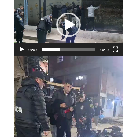
de
vídeo
00:00
00:10
Reproductor
de
vídeo