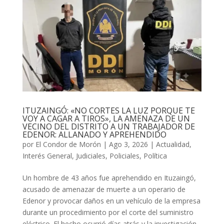
ITUZAINGÓ: «NO CORTES LA LUZ PORQUE TE
VOY A CAGAR A TIROS», LA AMENAZA DE UN
VECINO DEL DISTRITO A UN TRABAJADOR DE
EDENOR: ALLANADO Y APREHENDIDO
por
El Condor de Morón
|
Ago 3, 2026
|
Actualidad
,
Interés General
,
Judiciales
,
Policiales
,
Política
Un hombre de 43 años fue aprehendido en Ituzaingó,
acusado de amenazar de muerte a un operario de
Edenor y provocar daños en un vehículo de la empresa
durante un procedimiento por el corte del suministro
eléctrico. El hecho ocurrió días atrás y la investigación