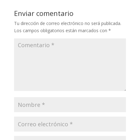
Li
o
a
A
ar
Enviar comentario
n
o
m
p
ti
Tu dirección de correo electrónico no será publicada.
k
k
p
r
Los campos obligatorios están marcados con
*