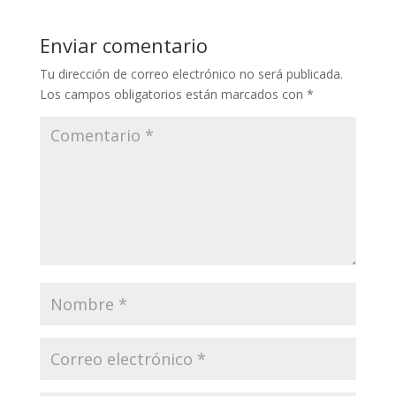
y
b
er
l
gr
s
p
Li
o
a
A
ar
Enviar comentario
n
o
m
p
ti
Tu dirección de correo electrónico no será publicada.
k
k
p
r
Los campos obligatorios están marcados con
*