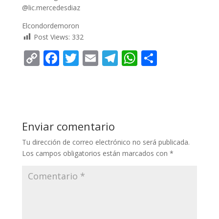
@lic.mercedesdiaz
Elcondordemoron
Post Views:
332
C
F
T
E
T
W
C
o
ac
w
m
el
h
o
p
e
itt
ai
e
at
m
y
b
er
l
gr
s
p
Li
o
a
A
ar
Enviar comentario
n
o
m
p
ti
Tu dirección de correo electrónico no será publicada.
k
k
p
r
Los campos obligatorios están marcados con
*