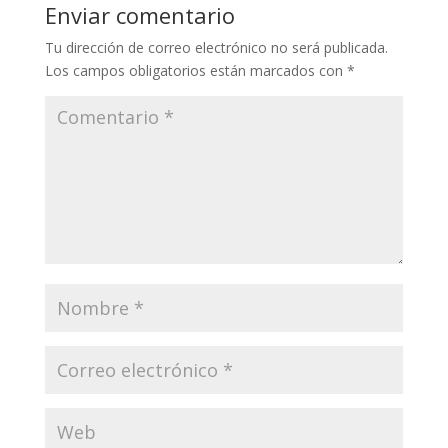
Li
o
a
A
ar
Enviar comentario
n
o
m
p
ti
Tu dirección de correo electrónico no será publicada.
k
k
p
r
Los campos obligatorios están marcados con
*