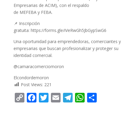
Empresarias de ACIM), con el respaldo
de MEFEBA y FEBA.
📌 Inscripción
gratuita: https://forms.gle/iVeRwGh5JbGypSwG6
Una oportunidad para emprendedoras, comerciantes y
empresarias que buscan profesionalizar y proteger su
identidad comercial.
@camaracomerciomoron
Elcondordemoron
Post Views:
221
C
F
T
E
T
W
C
o
ac
w
m
el
h
o
p
e
itt
ai
e
at
m
y
b
er
l
gr
s
p