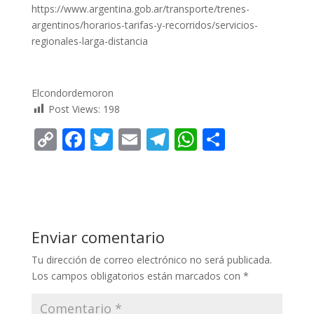
https://www.argentina.gob.ar/transporte/trenes-
argentinos/horarios-tarifas-y-recorridos/servicios-
regionales-larga-distancia
Elcondordemoron
Post Views:
198
C
F
T
E
T
W
C
o
ac
w
m
el
h
o
p
e
itt
ai
e
at
m
y
b
er
l
gr
s
p
Li
o
a
A
ar
Enviar comentario
n
o
m
p
ti
Tu dirección de correo electrónico no será publicada.
k
k
p
r
Los campos obligatorios están marcados con
*