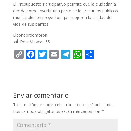
El Presupuesto Participativo permite que la ciudadanía
decida cómo invertir una parte de los recursos públicos
municipales en proyectos que mejoren la calidad de
vida de sus barrios.
Elcondordemoron
Post Views:
155
C
F
T
E
T
W
C
o
ac
w
m
el
h
o
p
e
itt
ai
e
at
m
y
b
er
l
gr
s
p
Li
o
a
A
ar
Enviar comentario
n
o
m
p
ti
Tu dirección de correo electrónico no será publicada.
k
k
p
r
Los campos obligatorios están marcados con
*