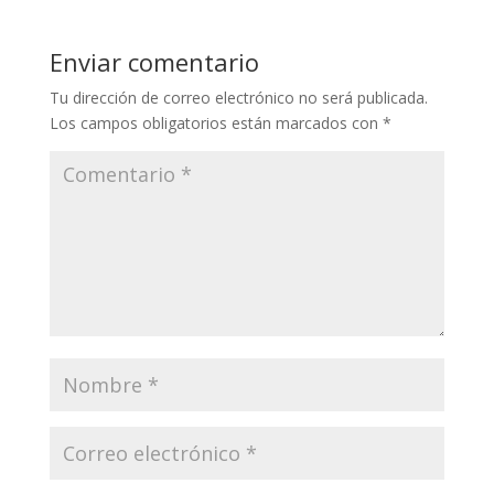
y
b
er
l
gr
s
p
Li
o
a
A
ar
Enviar comentario
n
o
m
p
ti
Tu dirección de correo electrónico no será publicada.
k
k
p
r
Los campos obligatorios están marcados con
*