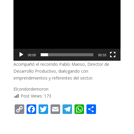
00:00
00:33
Acompañó el recorrido Pablo Manso, Director de
Desarrollo Productivo, dialogando con
emprendimientos y referentes del sector.
Elcondordemoron
Post Views:
173
C
F
T
E
T
W
C
o
ac
w
m
el
h
o
p
e
itt
ai
e
at
m