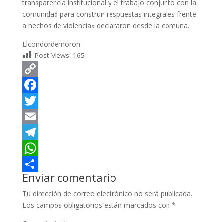
transparencia institucional y el trabajo conjunto con la
comunidad para construir respuestas integrales frente
a hechos de violencia» declararon desde la comuna.
Elcondordemoron
Post Views:
165
C
o
F
p
a
T
y
c
w
E
L
e
i
m
T
i
b
t
a
e
W
Enviar comentario
n
o
t
i
l
h
C
Tu dirección de correo electrónico no será publicada.
k
o
e
l
e
a
o
Los campos obligatorios están marcados con
*
k
r
g
t
m