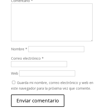
Comentario
*
r
s
p
a
A
a
m
p
r
p
t
i
r
Nombre
*
Correo electrónico
*
Web
Guarda mi nombre, correo electrónico y web en
este navegador para la próxima vez que comente.