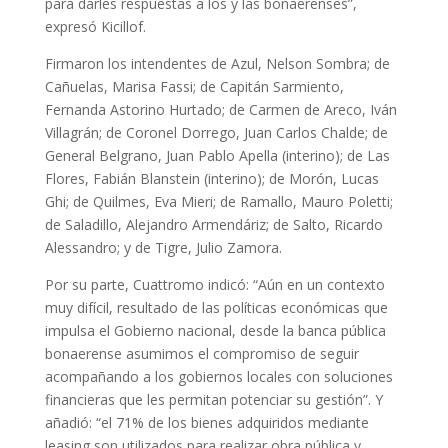
para darles respuestas a los y las bonaerenses”,
expresó Kicillof.
Firmaron los intendentes de Azul, Nelson Sombra; de
Cañuelas, Marisa Fassi; de Capitán Sarmiento,
Fernanda Astorino Hurtado; de Carmen de Areco, Iván
Villagrán; de Coronel Dorrego, Juan Carlos Chalde; de
General Belgrano, Juan Pablo Apella (interino); de Las
Flores, Fabián Blanstein (interino); de Morón, Lucas
Ghi; de Quilmes, Eva Mieri; de Ramallo, Mauro Poletti;
de Saladillo, Alejandro Armendáriz; de Salto, Ricardo
Alessandro; y de Tigre, Julio Zamora.
Por su parte, Cuattromo indicó: “Aún en un contexto
muy difícil, resultado de las políticas económicas que
impulsa el Gobierno nacional, desde la banca pública
bonaerense asumimos el compromiso de seguir
acompañando a los gobiernos locales con soluciones
financieras que les permitan potenciar su gestión”. Y
añadió: “el 71% de los bienes adquiridos mediante
leasing son utilizados para realizar obra pública y