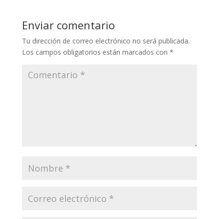
y
b
er
l
gr
s
p
Li
o
a
A
ar
Enviar comentario
n
o
m
p
ti
Tu dirección de correo electrónico no será publicada.
k
k
p
r
Los campos obligatorios están marcados con
*