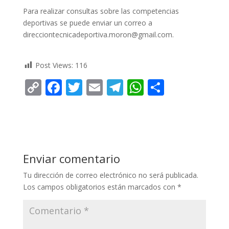
Para realizar consultas sobre las competencias
deportivas se puede enviar un correo a
direcciontecnicadeportiva.moron@gmail.com.
Post Views:
116
C
F
T
E
T
W
C
o
ac
w
m
el
h
o
p
e
itt
ai
e
at
m
y
b
er
l
gr
s
p
Li
o
a
A
ar
Enviar comentario
n
o
m
p
ti
Tu dirección de correo electrónico no será publicada.
k
k
p
r
Los campos obligatorios están marcados con
*