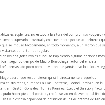
 habituales suplentes, no estuvo a la altura del compromiso «copero»
ez, siendo superado individual y colectivamente por un «Funebrero» q
 y que se impuso tácticamente, en todo momento, a un Morón que sa
 visitante, por el torneo regular.
ad en los dos goles rivales e incluso impidiendo algunas opciones más
 un buen segundo tiempo de Mauro Burruchaga, autor del empate
esultaría demasiado poco para un Morón que jamás tuvo la pelota y lle
das.
Thiago Lauro, que respondieron quizá indirectamente a aquellos
tta en sus redes, sumados a Elías Contreras, Leonel Cardozo (en la
ntral), Gastón González, Tomás Ramírez, Ezequiel Bulacio y Facun
 pudo hacer pie en el partido y recién se vio en desventaja al final d
 Díaz y la escasa capacidad de definición de los delanteros de Midlan