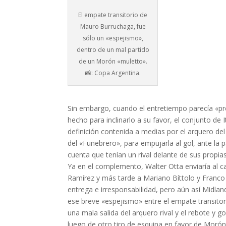
El empate transitorio de
Mauro Burruchaga, fue
sólo un «espejismo»,
dentro de un mal partido
de un Morón «muletto».
📸: Copa Argentina.
Sin embargo, cuando el entretiempo parecía «p
hecho para inclinarlo a su favor, el conjunto de I
definición contenida a medias por el arquero del
del «Funebrero», para empujarla al gol, ante la
cuenta que tenían un rival delante de sus propias
Ya en el complemento, Walter Otta enviaría al 
Ramírez y más tarde a Mariano Bíttolo y Franco 
entrega e irresponsabilidad, pero aún así Midlan
ese breve «espejismo» entre el empate transitor
una mala salida del arquero rival y el rebote y 
luego de otro tiro de esquina en favor de Morón, 