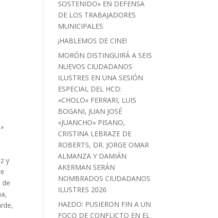
SOSTENIDO» EN DEFENSA
DE LOS TRABAJADORES
MUNICIPALES
¡HABLEMOS DE CINE!
MORÓN DISTINGUIRÁ A SEIS
NUEVOS CIUDADANOS
ILUSTRES EN UNA SESIÓN
ESPECIAL DEL HCD:
«CHOLO» FERRARI, LUIS
BOGANI, JUAN JOSÉ
«JUANCHO» PISANO,
9»
CRISTINA LEBRAZE DE
e
ROBERTS, DR. JORGE OMAR
ALMANZA Y DAMIÁN
z y
AKERMAN SERÁN
re
NOMBRADOS CIUDADANOS
á de
ILUSTRES 2026
na,
HAEDO: PUSIERON FIN A UN
arde,
FOCO DE CONFLICTO EN EL