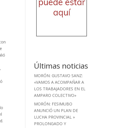
 con
ue
lió
Últimas noticias
,
MORÓN: GUSTAVO SANZ:
gó
«VAMOS A ACOMPAÑAR A
LOS TRABAJADORES EN EL
AMPARO COLECTIVO»
MORÓN: FESIMUBO
do
ANUNCIÓ UN PLAN DE
el
LUCHA PROVINCIAL »
d.
PROLONGADO Y