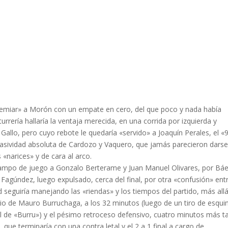
remiar» a Morón con un empate en cero, del que poco y nada había
turrería hallaría la ventaja merecida, en una corrida por izquierda y
 Gallo, pero cuyo rebote le quedaría «servido» a Joaquín Perales, el «
 pasividad absoluta de Cardozo y Vaquero, que jamás parecieron dars
 «narices» y de cara al arco.
campo de juego a Gonzalo Berterame y Juan Manuel Olivares, por Báe
Fagúndez, luego expulsado, cerca del final, por otra «confusión» ent
d seguiría manejando las «riendas» y los tiempos del partido, más all
io de Mauro Burruchaga, a los 32 minutos (luego de un tiro de esqui
gol de «Burru») y el pésimo retroceso defensivo, cuatro minutos más t
que terminaría con una contra letal y el 2 a 1 final a cargo de