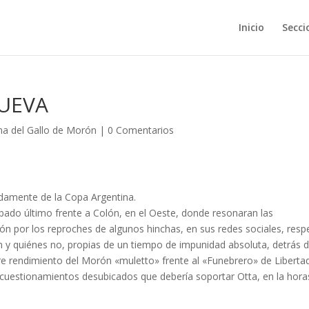
Inicio
Secci
UEVA
na del Gallo de Morón
|
0 Comentarios
damente de la Copa Argentina.
bado último frente a Colón, en el Oeste, donde resonaran las
ón por los reproches de algunos hinchas, en sus redes sociales, resp
n y quiénes no, propias de un tiempo de impunidad absoluta, detrás 
bre rendimiento del Morón «muletto» frente al «Funebrero» de Liberta
 cuestionamientos desubicados que debería soportar Otta, en la hora