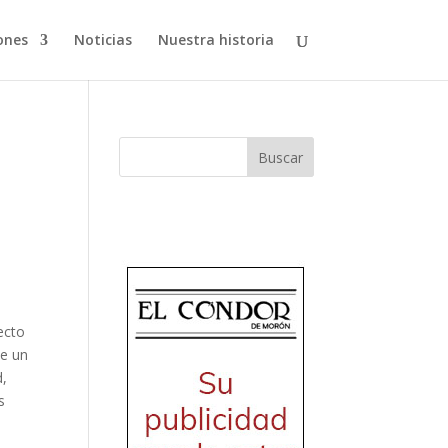
ones
Noticias
Nuestra historia
Buscar
ecto
de un
d,
s