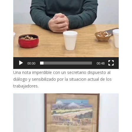
00:00
00:48
Una nota imperdible con un secretario dispuesto al
diálogo y sensibilizado por la situacion actual de los
trabajadores.
Reproductor
de
vídeo