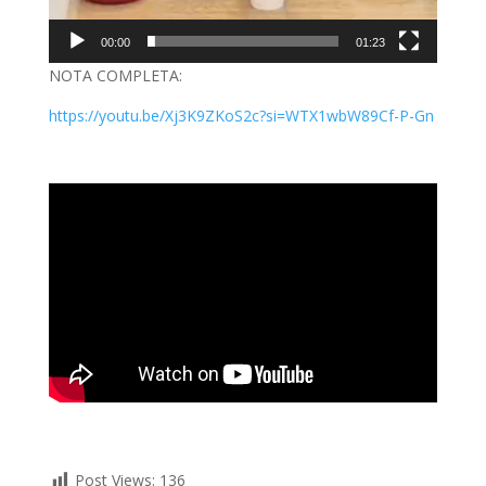
00:00
01:23
NOTA COMPLETA:
https://youtu.be/Xj3K9ZKoS2c?si=WTX1wbW89Cf-P-Gn
Post Views:
136