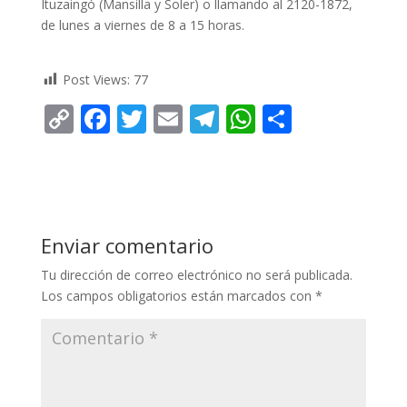
Ituzaingó (Mansilla y Soler) o llamando al 2120-1872,
de lunes a viernes de 8 a 15 horas.
Post Views:
77
C
F
T
E
T
W
C
o
ac
w
m
el
h
o
p
e
itt
ai
e
at
m
y
b
er
l
gr
s
p
Li
o
a
A
ar
Enviar comentario
n
o
m
p
ti
Tu dirección de correo electrónico no será publicada.
k
k
p
r
Los campos obligatorios están marcados con
*