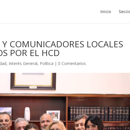
Inicio
Secci
S Y COMUNICADORES LOCALES
S POR EL HCD
idad
,
Interés General
,
Política
|
0 Comentarios